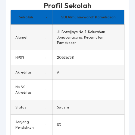
Profil Sekolah
Sekolah
–
SDI Almunawwarah Pamekasan
Jl. Brawijaya No. 1. Kelurahan
Alamat
:
Jungcangcang. Kecamatan
Pamekasan
NPSN
:
20526738
Akreditasi
:
A
No SK
:
Akreditasi
Status
:
Swasta
Jenjang
:
SD
Pendidikan